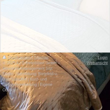
Druckversion
|
Sitemap
Login
© 2025 A | O Immobilien GmbH –
Webansicht
Immobilienmanagement Sitz:
Enger · Vermietung: Bielefeld u.
Bad Salzuflen | Kurz- und
Langzeitvermietung | Eigene
Objekte ·